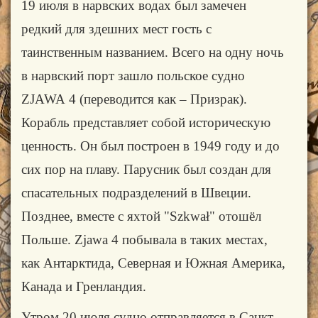
19 июля в нарвских водах был замечен
редкий для здешних мест гость с
таинственным названием. Всего на одну ночь
в нарвский порт зашло польское судно
ZJAWA
4 (переводится как – Призрак).
Корабль представляет собой историческую
ценность. Он был построен в 1949 году и до
сих пор на плаву. Парусник был создан для
спасательных подразделений в Швеции.
Позднее, вместе с яхтой "Szkwał" отошёл
Польше.
Zjawa
4 побывала в таких местах,
как
Антарктида
, Северная и Южная Америка,
Канада и
Гренландия.
Утром 20 июля судно отправляется в Санкт-