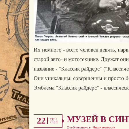
Их немного - всего человек девять, на
старой авто- и мототехнике. Дружат они
название - "Классик райдерс" ("Классич
Они уникальны, совершенны и просто бе
Эмблема "Классик райдерс" - классичес
МУЗЕЙ В СИ
22
СЕН
2009
Опубликовано в
Наши новости