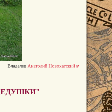
Владелец
Анатолий Новохатский
ДЕДУШКИ"