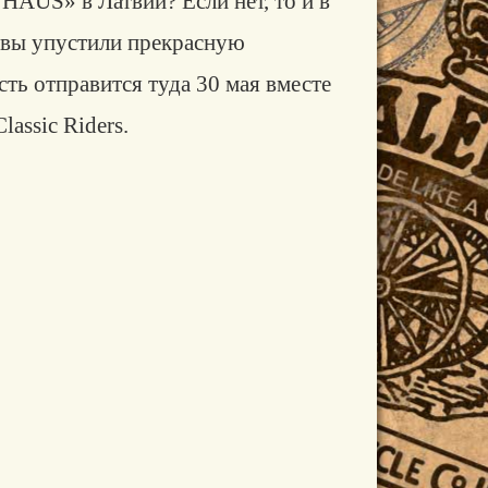
NHAUS
» в Латвии? Если нет, то и в
 вы упустили
прекрасную
ть отправится туда 30 мая вместе
lassic Riders.