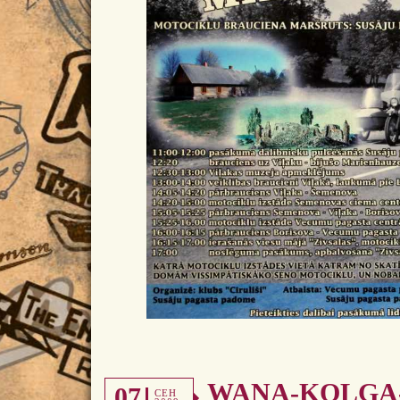
WANA-KOLGA-
07
СЕН