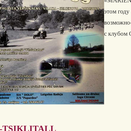
«
MARIE
этом году
возможнос
с клубом C
TSIKLITALL