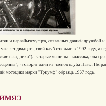
рвитян и нарвайыэсуусцев, связанных давней дружбой 
 уже лет двадцать, свой клуб открыли в 1992 году, а н
еские наездники"). "Старые машины - классика, она гре
сценны", - говорит один из членов клуба Павел Петра
кий мотоцикл марки "Триумф" образца 1937 года.
НИМЯЭ