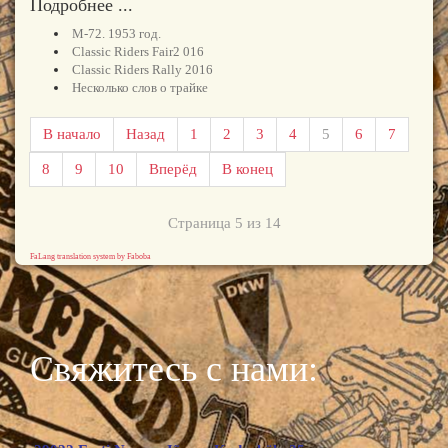
Подробнее ...
М-72. 1953 год.
Classic Riders Fair2 016
Classic Riders Rally 2016
Несколько слов о трайке
В начало
Назад
1
2
3
4
5
6
7
8
9
10
Вперёд
В конец
Страница 5 из 14
FaLang translation system by Faboba
Свяжитесь с нами: