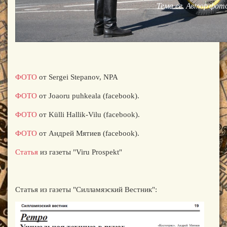
ФОТО
от Sergei Stepanov, NPA
ФОТО
от Joaoru puhkeala (facebook).
ФОТО
от Külli Hallik-Vilu (facebook).
ФОТО
от
Андрей Мятиев
(facebook).
Статья
из газеты "Viru Prospekt"
Статья из газеты "Силламяэский Вестник":