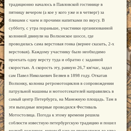
традиционно началось в Павловской гостинице в
пятницу вечером (а кое у кого уже и в четверг) за
блинами с чаем и прочими напитками по вкусу. В
субботу, с утра пораньше, участники организованной
колонной двинули на Волхонское шоссе, где
проводилась сама верстовая гонка (вернее сказать, 2-х
верстовая). Каждому участнику было необходимо
проехать одну версту туда и обратно с заданной
скоростью. А скорость эту, равную 26,7 км\час, задал
сам Павел Николаевич Беляев в 1898 году. Откатав
Волхонку, колонна ретромотоциклов в сопровождении
патрульной машины и мотоотсекателей направились в
самый центр Петербурга, на Манежную площадь. Там в
эти выходные впервые проводился Фестиваль
Мотостолица. Погода к этому времени решила
соблюсти известную петербургскую традицию и пошел
мелкий дождичок, который уже не прекратился до утра