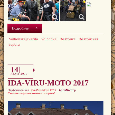
Подробнее ...
Volhonskajaversta
Volhonka
Волхонка
Волхонская
верста
14
ИЮЛЬ 2017
IDA-VIRU-MOTO 2017
Опубликовано в
Ida-Viru-Moto 2017
AdmiN
Автор
Станьте первым комментатором!