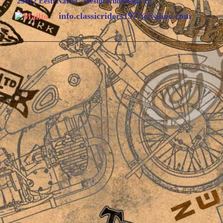
29022 Eesti Narva -Jõesuu Kudruküla 25
:
info.classicriders1977@yahoo.com