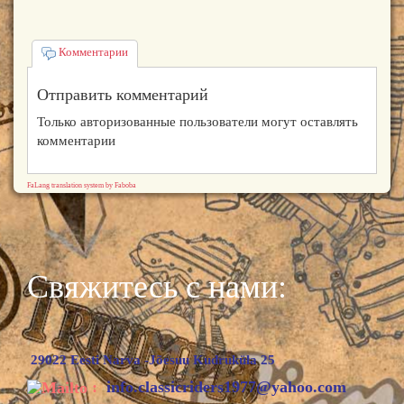
Комментарии
Отправить комментарий
Только авторизованные пользователи могут оставлять
комментарии
FaLang translation system by Faboba
Свяжитесь с нами:
29022 Eesti Narva -Jõesuu Kudruküla 25
:
info.classicriders1977@yahoo.com