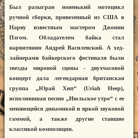
Был разыгран новенький мотоцикл
ручной сборки, привезенный из США в
Нарву известным мастером
Джонни
Пэгом. Обладателем байка стал
нарвитянин
Андрей Василевский. А хед-
лайнерами байкерского
фестиваля были
звезды мировой сцены -
двухчасовой
концерт дала легендарная британская
группа „Юрай Хип“ (Uriah Heep),
исполнившая песню „Июльское утро“ с ее
меняющейся динамикой и
яркой звуковой
гаммой, а также другие ставшие
классикой
композиции.