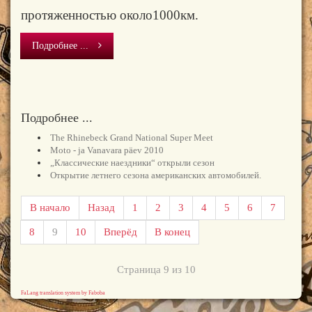
протяженностью около1000км.
Подробнее ...
Подробнее ...
The Rhinebeck Grand National Super Meet
Moto - ja Vanavara päev 2010
„Классические наездники“ открыли сезон
Открытие летнего сезона американских автомобилей.
В начало
Назад
1
2
3
4
5
6
7
8
9
10
Вперёд
В конец
Страница 9 из 10
FaLang translation system by Faboba