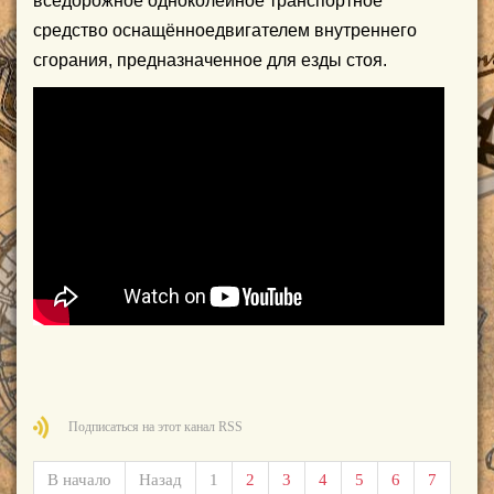
вседорожное
одноколейное транспортное
средство
оснащённое
двигателем внутреннего
сгорания,
предназначенное
для езды стоя.
Подписаться на этот канал RSS
В начало
Назад
1
2
3
4
5
6
7