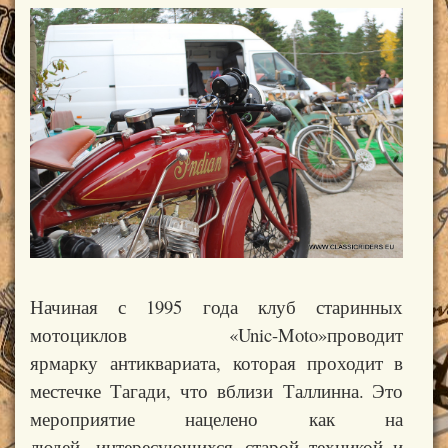
Начиная с 1995 года клуб старинных
мотоциклов
«
Unic-Moto»
проводит
ярмарку
антиквариата, которая проходит в
местечке
Тагади, что
вблизи
Таллинна
. Это
мероприятие нацелено как на
людей,
интересующихся
старой техникой и