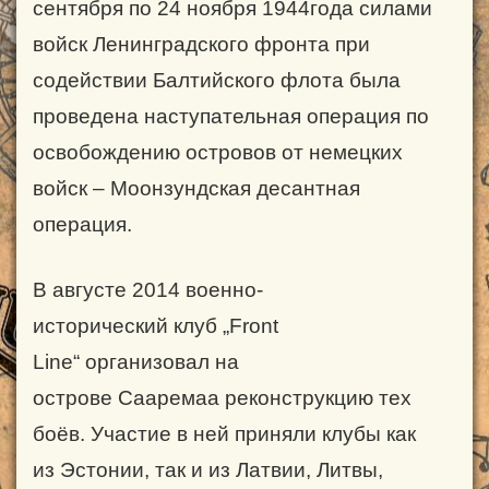
сентября по 24 ноября 1944
года силами
войск Ленинградского фронта при
содействии Балтийского флота была
проведена наступательная операция по
освобождению островов от немецких
войск
–
Моонзундская десантная
операция.
В августе 2014 военно-
исторический клуб
„
Front
Line
“
организовал на
острове Сааремаа реконструкцию тех
боёв. Участие в ней приняли клубы как
из Эстонии, так и из Латвии, Литвы,