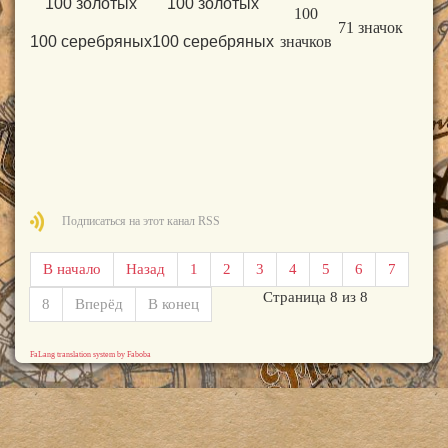
100 золотых
100 золотых
100
71 значок
100
серебряных
100
серебряных
значков
Подписаться на этот канал RSS
В начало
Назад
1
2
3
4
5
6
7
Страница 8 из 8
8
Вперёд
В конец
FaLang translation system by Faboba