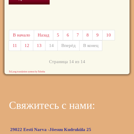
В начало
Назад
5
6
7
8
9
10
11
12
13
14
Вперёд
В конец
Страница 14 из 14
FaLang translation system by Faboba
Свяжитесь с нами:
29022 Eesti Narva -Jõesuu Kudruküla 25