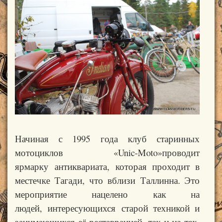
Начиная с 1995 года клуб старинных
мотоциклов
«
Unic-Moto»
проводит
ярмарку
антиквариата, которая проходит в
местечке
Тагади, что
вблизи
Таллинна
. Это
мероприятие нацелено как на
людей,
интересующихся
старой техникой и
занимающихся её реставрацией, так и на тех,