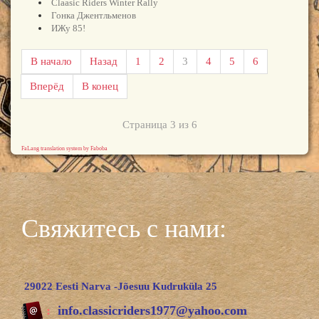
Claasic Riders Winter Rally
Гонка Джентльменов
ИЖу 85!
В начало
Назад
1
2
3
4
5
6
Вперёд
В конец
Страница 3 из 6
FaLang translation system by Faboba
Свяжитесь с нами:
29022 Eesti Narva -Jõesuu Kudruküla 25
:
info.classicriders1977@yahoo.com