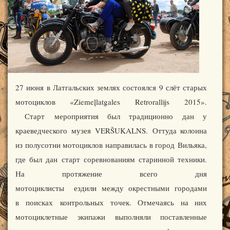
27 июня в Латгальских землях состоялся 9 слёт старых
мотоциклов «Ziemeļlatgales Retrorallijs 2015».
Старт мероприятия был традиционно дан у
краеведческого музея VERŠUKALNS. Оттуда колонна
из полусотни мотоциклов направилась в город Вильяка,
где был дан старт соревнованиям старинной техники.
На протяжение всего дня
мотоциклисты ездили между окрестными городами
в поисках контрольных точек. Отмечаясь на них
мотоциклетные экипажи выполняли поставленные