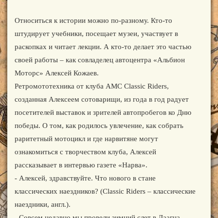
Относиться к истории можно по-разному. Кто-то
штудирует учебники, посещает музеи, участвует в
раскопках и читает лекции. А кто-то делает это частью
своей работы – как совладелец автоцентра «Альбион
Моторс» Алексей Кожаев.
Ретромототехника от клуба АМС Classic Riders,
созданная Алексеем сотоварищи, из года в год радует
посетителей выставок и зрителей автопробегов ко Дню
победы. О том, как родилось увлечение, как собрать
раритетный мотоцикл и где нарвитяне могут
ознакомиться с творчеством клуба, Алексей
рассказывает в интервью газете «Нарва».
- Алексей, здравствуйте. Что нового в стане
классических наездников? (Classic Riders – классические
наездники, англ.).
- Совсем недавно мы провели зимний слет в Лаагна,