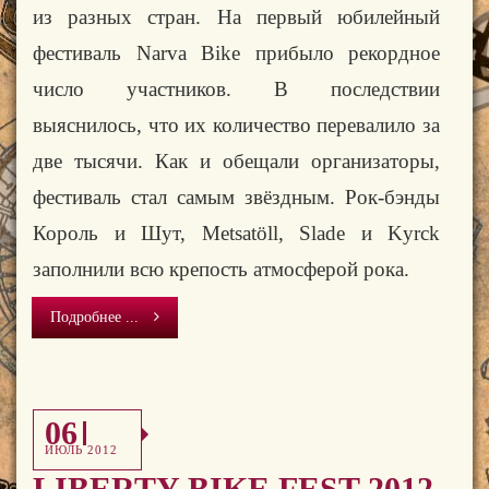
из разных стран. На первый юбилейный
фестиваль
Narva
Bike
прибыло рекордное
число участников. В последствии
выяснилось, что их количество перевалило за
две тысячи. Как и обещали организаторы,
фестиваль стал самым звёздным. Рок-бэнды
Король и Шут,
Metsat
öll,
Slade
и
Kyr
с
k
заполнили всю крепость атмосферой рока.
Подробнее ...
06
ИЮЛЬ 2012
LIBERTY BIKE FEST 2012