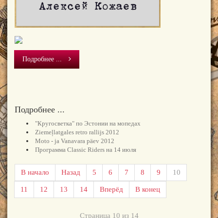
Подробнее ...
Подробнее ...
"Кругосветка" по Эстонии на мопедах
Ziemeļlatgales retro rallijs 2012
Moto - ja Vanavara päev 2012
Программа Classic Riders на 14 июля
В начало
Назад
5
6
7
8
9
10
11
12
13
14
Вперёд
В конец
Страница 10 из 14