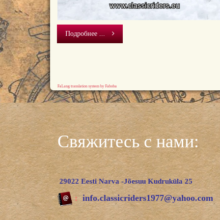
Подробнее ...
FaLang translation system by Faboba
Свяжитесь с нами:
29022 Eesti Narva -Jõesuu Kudruküla 25
:
info.classicriders1977@yahoo.com