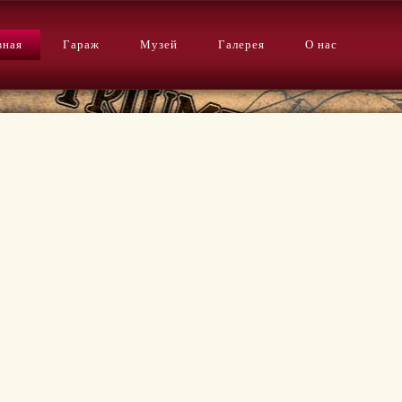
вная
Гараж
Музей
Галерея
О нас